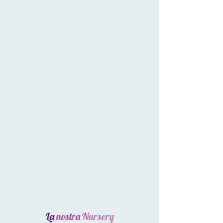
La
nostra
Nursery