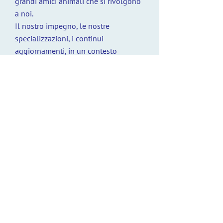
grandi amici animali che si rivolgono
a noi.
Il nostro impegno, le nostre
specializzazioni, i continui
aggiornamenti, in un contesto
strutturale all'avanguardia fanno
della nostra clinica un fiore
all'occhiello nella realtà sanitaria
veterinaria.
Veniteci a trovare! Saremo lieti di
conoscervi e di fornirvi qualsiasi
consiglio ci richiediate.
Intanto vi mostriamo alcune foto
della nostra clinica.